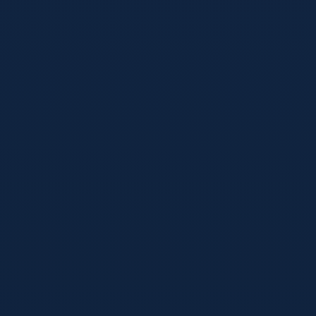
2026世界杯完整赛程哪个平台好？一篇看懂官方、
媒体与数据平台的真实差距
2026-05-15
体育