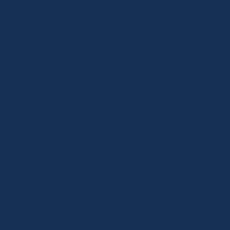
如果你是数据党，你会盯着净胜球、赛程强弱和小组末轮的博
弈空间；如果你是深度球迷，你会在意那些可能出现的天王山
之战、背水一战和“赢球即出线”的生死战。把这两种视角合在
一起，门票策略就不再是凭感觉碰运气，而是一次提前布局。
先看积分榜：为什么加拿大赛区的每一分
都可能放大票务热度
世界杯小组赛的门票热度，往往不是开赛当天才突然升温，而
是随着积分榜走势一点点累积出来的。对于加拿大赛区而言，
只要出现以下几类局面，场次热度就会明显抬头：
强队同组
：两支世界排名较高的球队提前相遇，比赛很
容易变成焦点战。
末轮同分或只差1分
：最后一轮出现“赢球出线、平局待
定”的剧情，门票需求通常会暴涨。
净胜球接近
：同分情况下，进球和失球都可能改变出线
名次，比赛会更具戏剧性。
东道主或高关注度球队所在组
：只要有本地球迷偏爱的
球队，现场氛围和购票竞争都会更激烈。