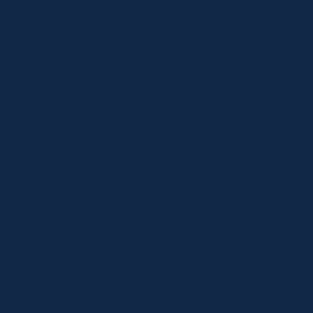
实用策略：把积分榜信息转化成抢票成功
率
如果你想把“看懂比赛”真正转化为“买到票”，可以把流程简化
成一个实战模型：
赛前建立观察清单
：把同组强队、潜在黑马、关键轮次
都列出来，关注每轮结束后的积分变化。
锁定升温阈值
：一旦出现同分、净胜球接近或末轮定生
死，就把对应场次优先级上调。
提前模拟下单流程
：不要等开售才熟悉页面，提前完成
登录、验证、地址与支付确认。
给自己留弹性
：主攻一场热门战，同时准备一场同样精