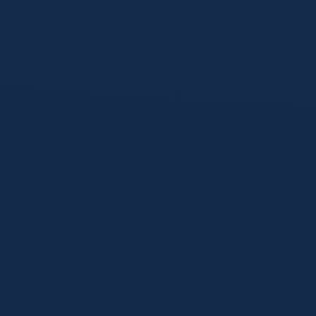
场值得买。对于深度球迷来说，现场的价值往往体现在三个层
面：节奏、情绪和结果的不可预测性。
如果一场比赛具备以下特征，它往往更适合现场体验：
双方都需要分数，比赛从第一分钟起就不会保守。
积分榜上只差1分或2分，任何一次进球都可能改写出线
格局。
两队风格对撞明显，比如控球型对抗反击型，比赛观感
更强。
最后一轮存在“边看边算”的复杂局面，现场的紧张感最
强。
也就是说，真正值得抢的，不只是大牌球队的比赛，而是那些
积分榜把戏剧性推到顶点
的场次。很多时候，生死战的记忆比
豪门常规胜利更深，因为你会清楚记得：那一天，整个球场都
在等同一个结果。