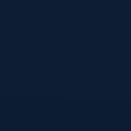
2026世界杯高清直播高清多终端观赛攻略：从客厅
到掌心，场场都像在现场
2026-05-11
体育
下载开云体育App
获取最新体育资讯，实时赛事比分，安全稳定的官方平台。