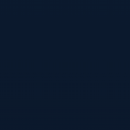
Weibo