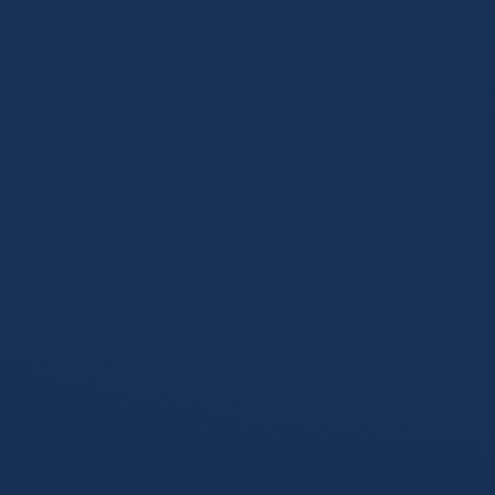
如果你既想看懂加拿大赛区的积分走势，又想把热门场次门票
抢到手，这篇文章会把“比赛悬念”和“买票节奏”放在同一张地
图上。用大数据预测晋级路径，提前锁定天王山与生死战，再
用实战策略提高抢票成功率。
世界杯最迷人的地方，从来不只是终场哨响后的比分，而是
积
分榜每一次跳动
带来的连锁反应。对于关注加拿大赛区的球迷
来说，2026世界杯积分榜不仅决定谁能出线，也决定哪些比赛
会突然变成“全场都想去”的门票热门。