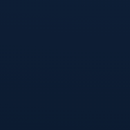
快速导航
首页
开云体育App下载
体育资讯
联系我们
联系支持