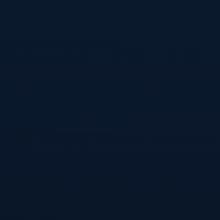
support@zh-kysportsapp.com