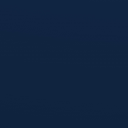
提供官方App下载与登录入口，覆盖热门赛事资讯与数据，强