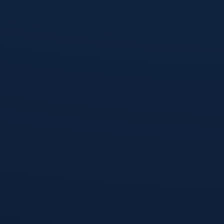
调稳定与安全。正版授权，权威可信赖。
WeChat