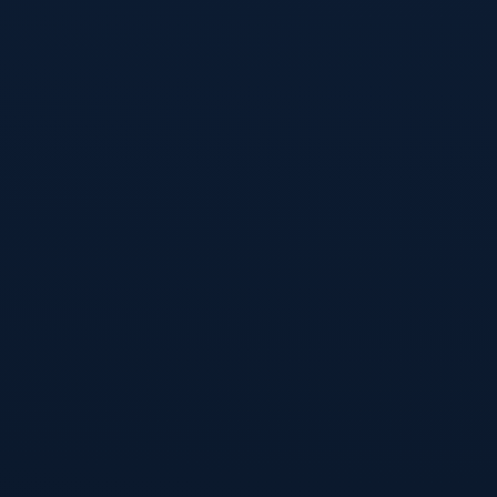
+86-400-668-8899